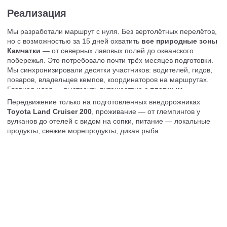
Путешествие стало чередой сильных впечатлений и открытий.
Гости поднимались к Домашним вулканам, гуляли по
лавовым полям Толбачика, где можно было
приготовить чай прямо на тепле лавы;
Знакомились с культурой коренных народов
Камчатки, катались на квадроциклах и сплавлялись
по реке Быстрая;
Провели день в океане, наблюдая за китами и
касатками, ловили рыбу и ужинали блюдами из
свежего улова прямо на палубе катера.
Были и моменты тишины — СПА, термальные
источники, прогулки по побережью Халактырского
пляжа с его чёрным вулканическим песком.
А завершилось всё конной прогулкой у океана — символом
спокойствия после двух недель приключений.
Камчатка не прощает шаблонности. Здесь всё решает
опыт,
связи и гибкость
. Погода может изменить планы в любой
момент, поэтому мы предусмотрели десятки резервных
решений и сценариев. Если море закрыто — на смену
выходят джип-туры, если туман — маршруты адаптируются
под видимость.
Бронь качественных размещений в пик сезона — отдельный
вызов. На подготовку и согласования ушло несколько
месяцев, ведь свободных мест практически не остаётся. Всего
в проекте участвовало до десяти специалистов, каждый из