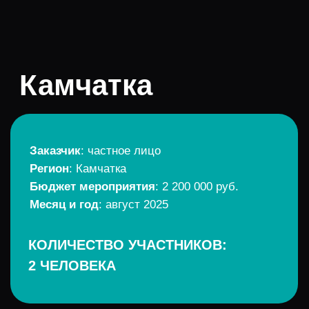
Заказчик
: частное лицо
Регион
: Камчатка
Бюджет мероприятия
: 2 200 000 руб.
Месяц и год
: август 2025
КОЛИЧЕСТВО УЧАСТНИКОВ:
2 ЧЕЛОВЕКА
К нам обратились с идеей, которая с первого взгляда кажется
простой: увидеть настоящую Камчатку — дикую, мощную,
нетронутую цивилизацией. Но за этим стояла амбициозная
задача —
создать маршрут, которого не существует в
открытом доступе
, без групп, без вертолётов, с высоким
уровнем комфорта.
Задача
Гости хотели прожить Камчатку — пройтись по лавовым полям
Толбачика, увидеть косаток и китов, попробовать